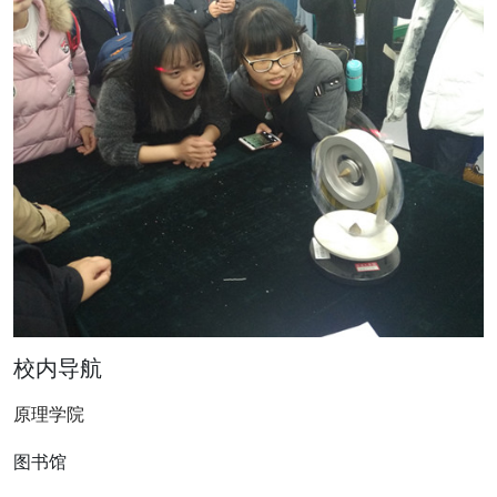
校内导航
原理学院
图书馆