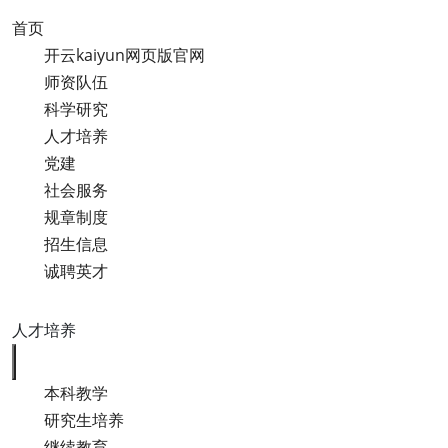
首页
开云kaiyun网页版官网
师资队伍
科学研究
人才培养
党建
社会服务
规章制度
招生信息
诚聘英才
人才培养
本科教学
研究生培养
继续教育