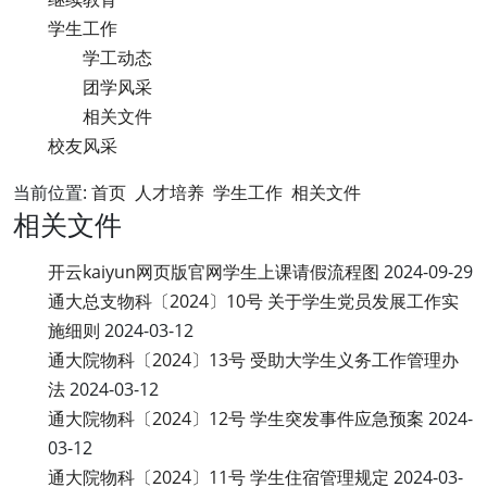
学生工作
学工动态
团学风采
相关文件
校友风采
当前位置:
首页
人才培养
学生工作
相关文件
相关文件
开云kaiyun网页版官网学生上课请假流程图
2024-09-29
通大总支物科〔2024〕10号 关于学生党员发展工作实
施细则
2024-03-12
通大院物科〔2024〕13号 受助大学生义务工作管理办
法
2024-03-12
通大院物科〔2024〕12号 学生突发事件应急预案
2024-
03-12
通大院物科〔2024〕11号 学生住宿管理规定
2024-03-