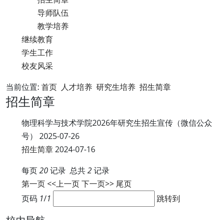
导师队伍
教学培养
继续教育
学生工作
校友风采
当前位置:
首页
人才培养
研究生培养
招生简章
招生简章
物理科学与技术学院2026年研究生招生宣传（微信公众
号）
2025-07-26
招生简章
2024-07-16
每页
20
记录
总共
2
记录
第一页
<<上一页
下一页>>
尾页
页码
1
/
1
跳转到