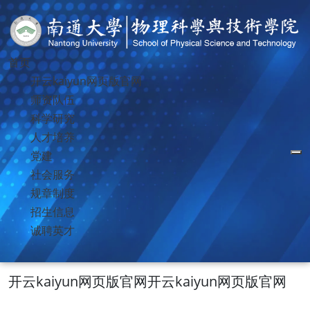
首页
开云kaiyun网页版官网
师资队伍
科学研究
人才培养
党建
社会服务
规章制度
招生信息
诚聘英才
开云kaiyun网页版官网开云kaiyun网页版官网