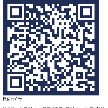
微信公众号