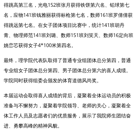
得跳高第三名，光电152班张月获得铁饼第六名、铅球第七
名，应物141班钱雅丽获得标枪第七名，数师161班罗倩倩获
得跳远第七名。在女子团体项目比赛中，统计141班胡丹
青、物理师范141班刘璐、数师151班刘笑天、数师16定向班
姚峦芯获得女子4*100米第四名。
最终，理学院代表队取得了
普通专业组团体总分
第四
，普通
专业组女子团体总分
第四、男子团体总分第六的喜人成绩。
学院同时获得组委会颁发的
体育道德风尚奖
。
本届运动会取得喜人成绩的背后，凝聚着全体运动员的积极
准备与不懈努力，凝聚着学院领导、老师的关心，凝聚着全
体工作人员及志愿者们的优质服务，
展示了
我院
师生团结奋
进、勇攀高峰的精神风貌
。