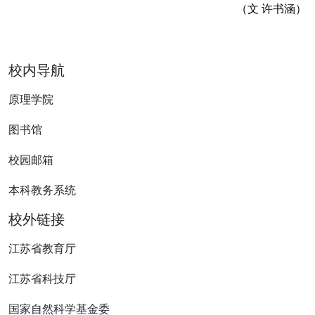
（
文
许书涵
）
校内导航
原理学院
图书馆
校园邮箱
本科教务系统
校外链接
江苏省教育厅
江苏省科技厅
国家自然科学基金委