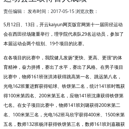
责任编辑：
发布时间：2017-05-15
浏览次数：
5月12日、13日，开云kaiyun网页版官网
第十一届田径运动
会
在西田径场隆重举行，理学院代表队29名运动员，参加了
本届运动会两个组别、19个项目的比赛。
在各项目的比赛中，我院健儿
发扬
“
更快、更高、更强
”
的体
育精神，
奋力拼搏，赛出了水平，赛出了风格。在男子项目
比赛中，物师161班张洪涛获得跳高第一名、跳远第八名，
光电162班董进辉获得铅球、铁饼第二名，统计141班时戬获
得100米第四名、200米第五名，应物141班沈康获得铁饼第
七名。在女子项目比赛中，物师141班刘璐获得200米第二
名、100米第三名，光电162班马欣宇获得400米、1500米第
五名，数师132班杨洋获得铁饼第三名，数师161班刘嘉颖获