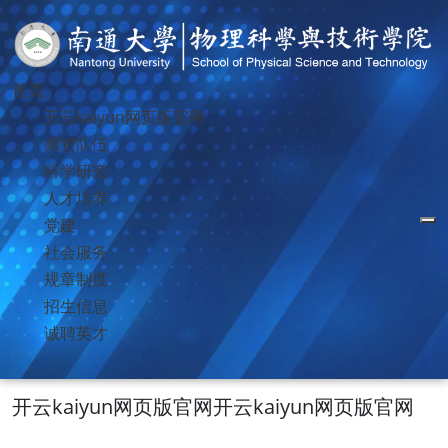
首页
开云kaiyun网页版官网
师资队伍
科学研究
人才培养
党建
社会服务
规章制度
招生信息
诚聘英才
开云kaiyun网页版官网开云kaiyun网页版官网