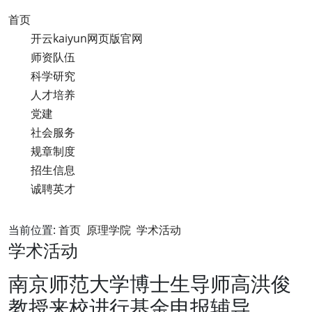
首页
开云kaiyun网页版官网
师资队伍
科学研究
人才培养
党建
社会服务
规章制度
招生信息
诚聘英才
当前位置:
首页
原理学院
学术活动
学术活动
南京师范大学博士生导师高洪俊
教授来校进行基金申报辅导