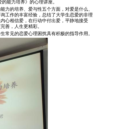
与爱的能力培养》的心理讲座。
的能力的培养、爱与性五个方面，对爱是什么、
咨询工作的丰富经验，总结了大学生恋爱的非理
从内心相信爱，在行动中付出爱，平静地接受
更完善，人生更精彩。
大学生常见的恋爱心理困扰具有积极的指导作用。