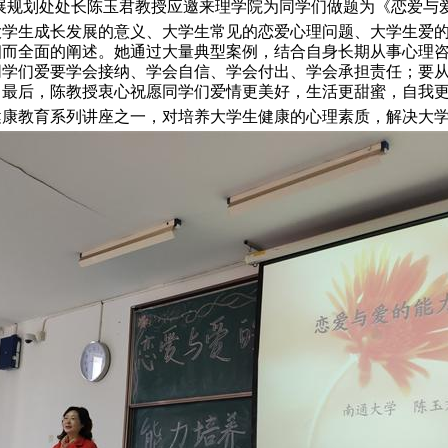
官网发展规划处处长陈玉君教授应邀来理学院为同学们做题为《恋爱
大学生成长发展的意义、大学生常见的恋爱心理问题、大学生爱
细而全面的阐述。她通过大量典型案例，结合自身长期从事心理
同学们爱要学会接纳、学会自信、学会付出、学会承担责任；要
。最后，陈教授衷心祝愿同学们爱情更美好，生活更甜蜜，自我
心理健康教育系列讲座之一，对培养大学生健康的心理素质，解决