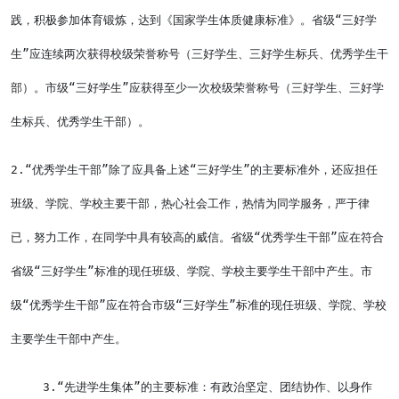
践，积极参加体育锻炼，达到《国家学生体质健康标准》。省级“三好学
生”应连续两次获得校级荣誉称号（三好学生、三好学生标兵、优秀学生干
部）。市级“三好学生”应获得至少一次校级荣誉称号（三好学生、三好学
生标兵、优秀学生干部）。
2.
“优秀学生干部”除了应具备上述“三好学生”的主要标准外，还应担任
班级、学院、学校主要干部，热心社会工作，热情为同学服务，严于律
已，努力工作，在同学中具有较高的威信。省级“优秀学生干部”应在符合
省级“三好学生”标准的现任班级、学院、学校主要学生干部中产生。市
级“优秀学生干部”应在符合市级“三好学生”标准的现任班级、学院、学校
主要学生干部中产生。
3.
“先进学生集体”的主要标准：有政治坚定、团结协作、以身作