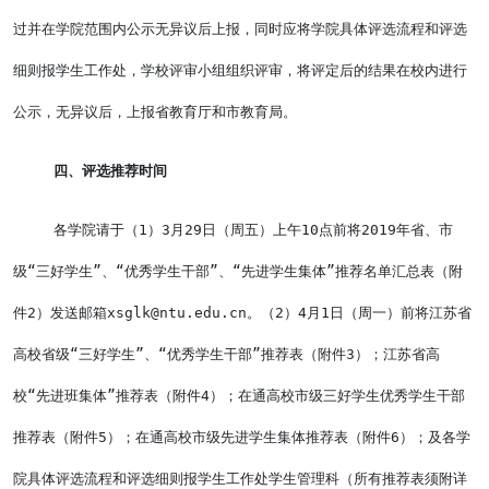
过并在学院范围内公示无异议后上报，同时应将学院具体评选流程和评选
细则报学生工作处，学校评审小组组织评审，将评定后的结果在校内进行
公示，无异议后，上报省教育厅和市教育局。
四、评选推荐时间
各学院请于（
1
）
3
月
29
日（周五）上午
10
点
前将
2019
年省、市
级“三好学生”、“优秀学生干部”、“先进学生集体”推荐名单汇总表（附
件
2
）发送邮箱
xsglk@ntu.edu.cn
。（
2
）
4
月
1
日（周一）前将江苏省
高校省级“三好学生”、“优秀学生干部”推荐表（附件
3
）；江苏省高
校“先进班集体”推荐表（附件
4
）；在通高校市级三好学生优秀学生干部
推荐表（附件
5
）；在通高校市级先进学生集体推荐表（附件
6
）；及各学
院具体评选流程和评选细则报学生工作处学生管理科（所有推荐表须附详