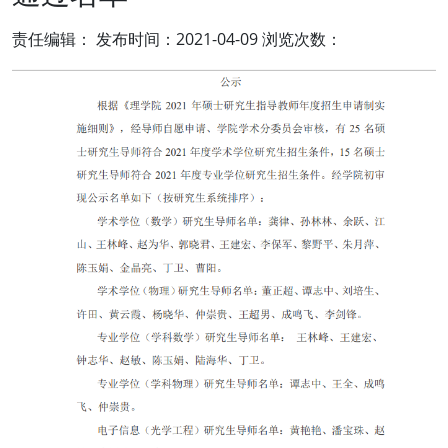
责任编辑：
发布时间：2021-04-09
浏览次数：