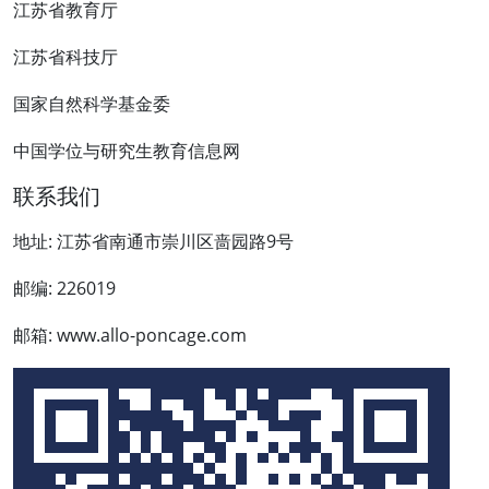
江苏省教育厅
江苏省科技厅
国家自然科学基金委
中国学位与研究生教育信息网
联系我们
地址: 江苏省南通市崇川区啬园路9号
邮编: 226019
邮箱: www.allo-poncage.com