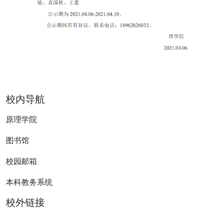
校内导航
原理学院
图书馆
校园邮箱
本科教务系统
校外链接