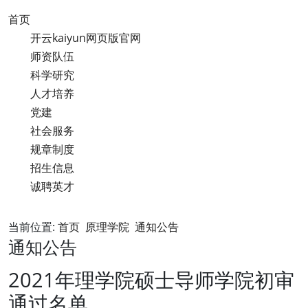
首页
开云kaiyun网页版官网
师资队伍
科学研究
人才培养
党建
社会服务
规章制度
招生信息
诚聘英才
当前位置:
首页
原理学院
通知公告
通知公告
2021年理学院硕士导师学院初审
通过名单