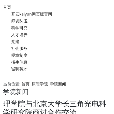
首页
开云kaiyun网页版官网
师资队伍
科学研究
人才培养
党建
社会服务
规章制度
招生信息
诚聘英才
当前位置:
首页
原理学院
学院新闻
学院新闻
理学院与北京大学长三角光电科
学研究院商讨合作交流