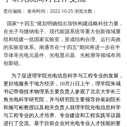
责任编辑：
发布时间：2022-10-25
浏览次数：
国家
十四五
规划明确指出加快构建战略科技力量，
“
”
在光子与微纳电子、现代能源系统等重大创新领域重
组和组建一批国家实验室，形成结构合理、运行高效
的实验室体系。南通市在
十四五
期间将进一步在半
“
”
导体等光电元器件、光电显示器、光检测等领域布局
创新链。
为了促进理学院光电信息科学与工程专业的发展，
更好地服务于地方经济，
月
日上午，理学院朱城
10
21
书记带领技术物理系主要负责人参观了北京大学长三
角光电科学研究院，并与研究院主要领导孙泉副院长
和施可彬教授以及相关负责人就理学院光电信息科学
与工程专业的人才培养、专业建设和工程实践等议题
进行了交流。基于目前企业对光电专业人才技能的要