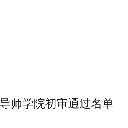
士导师学院初审通过名单