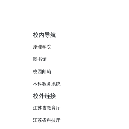
校内导航
原理学院
图书馆
校园邮箱
本科教务系统
校外链接
江苏省教育厅
江苏省科技厅