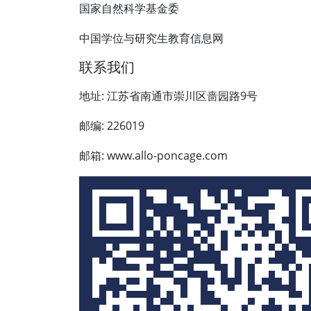
国家自然科学基金委
中国学位与研究生教育信息网
联系我们
地址: 江苏省南通市崇川区啬园路9号
邮编: 226019
邮箱: www.allo-poncage.com