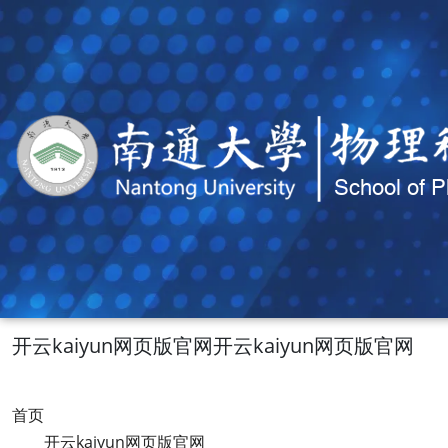
开云kaiyun网页版官网开云kaiyun网页版官网
首页
开云kaiyun网页版官网