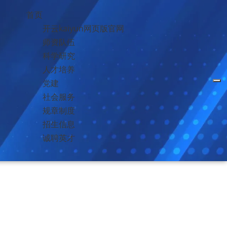
首页
开云kaiyun网页版官网
师资队伍
科学研究
人才培养
党建
社会服务
规章制度
招生信息
诚聘英才