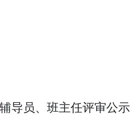
秀辅导员、班主任评审公示