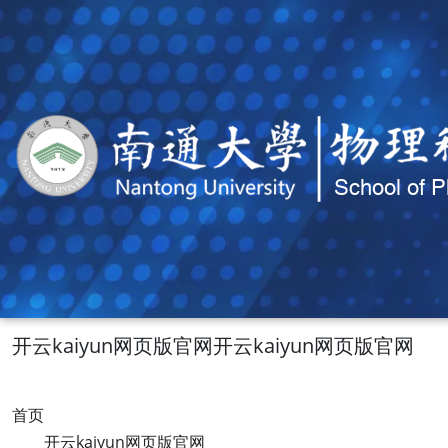
开云kaiyun网页版官网开云kaiyun网页版官网
首页
开云kaiyun网页版官网