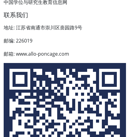
中国学位与研究生教育信息网
联系我们
地址: 江苏省南通市崇川区啬园路9号
邮编: 226019
邮箱: www.allo-poncage.com