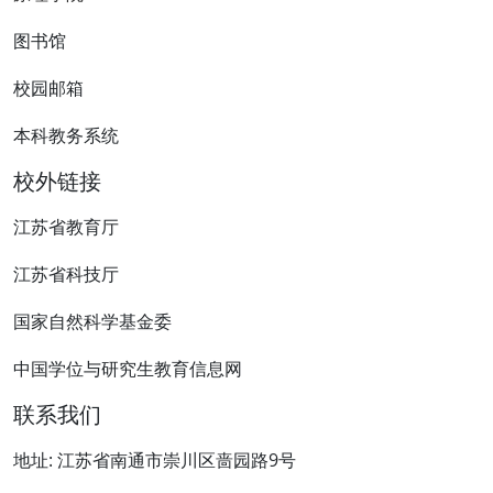
图书馆
校园邮箱
本科教务系统
校外链接
江苏省教育厅
江苏省科技厅
国家自然科学基金委
中国学位与研究生教育信息网
联系我们
地址: 江苏省南通市崇川区啬园路9号