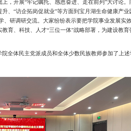
上，开展“牢记嘱托、感恩奋进、走在前列”大讨论。
提升、“访企拓岗促就业”等方面到宝月湖生命健康产
学、研调研交流。大家纷纷表示要把学院事业发展实
实教育、科技、人才“三位一体”战略部署，为建设教
学院全体民主党派成员和全体少数民族教师参加了上述