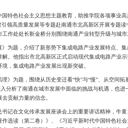
中国特色社会主义思想主题教育，助推学院各项事业高
党建引领高质量发展等专题赴南通市北高新区开展专题
市工作处处长靳金桥分别围绕南通产业转型升级与城市
展》为题，介绍了新形势下集成电路产业发展特点、集
讲解。他指出市北高新区正式启动现代集成电路产业示
环境，集成电路产业发展出现新突破。
》为题，围绕从历史变迁看“快”与“慢”、从空间拓展
，深入分析了南通在城市发展中面临的挑战与机遇，也
展去贡献力量的信念。
总书记在文化传承发展座谈会上的重要讲话精神，牛童
著作选读（第二卷）》、《习近平新时代中国特色社会