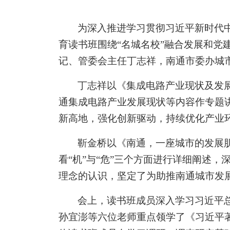
为深入推进学习贯彻习近平新时代
育读书班围绕“名城名校”融合发展和
记、管委会主任丁志祥，南通市委办城
丁志祥以《集成电路产业现状及发
通集成电路产业发展现状等内容作专题
新高地，强化创新驱动，持续优化产业
靳金桥以《南通，一座城市的发展肌理
看“机”与“危”三个方面进行详细阐述
理念的认识，坚定了为助推南通城市发
会上，读书班成员深入学习习近平
孙宜澎等六位老师重点领学了《习近平