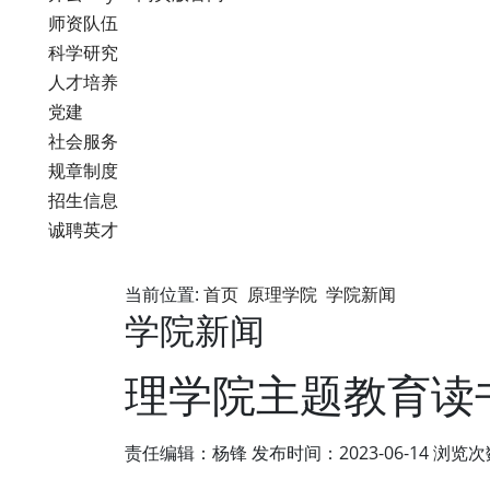
师资队伍
科学研究
人才培养
党建
社会服务
规章制度
招生信息
诚聘英才
当前位置:
首页
原理学院
学院新闻
学院新闻
理学院主题教育读
责任编辑：杨锋
发布时间：2023-06-14
浏览次