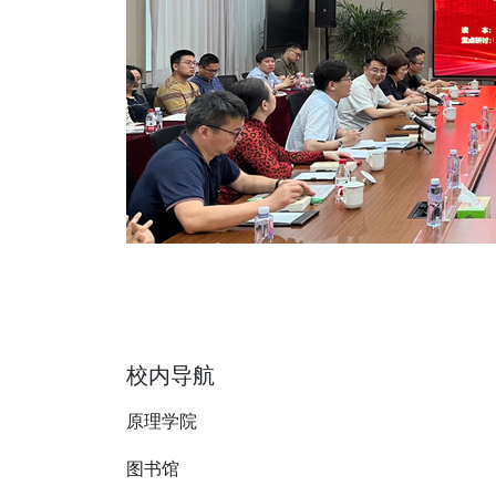
校内导航
原理学院
图书馆