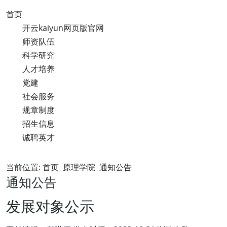
首页
开云kaiyun网页版官网
师资队伍
科学研究
人才培养
党建
社会服务
规章制度
招生信息
诚聘英才
当前位置:
首页
原理学院
通知公告
通知公告
发展对象公示