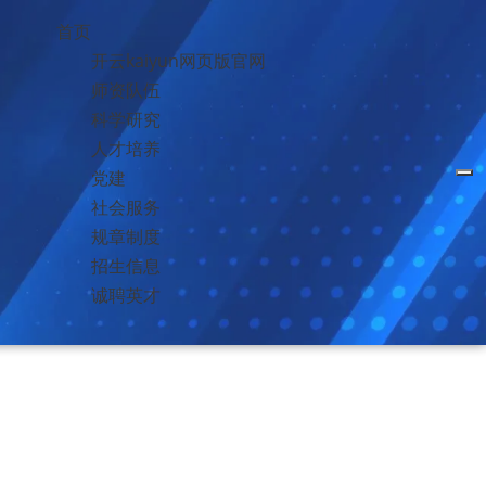
首页
开云kaiyun网页版官网
师资队伍
科学研究
人才培养
党建
社会服务
规章制度
招生信息
诚聘英才