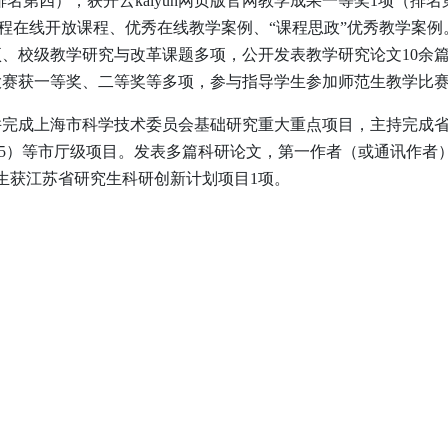
名第四），获开云kaiyun网页版官网教学成果一等奖1项（排
品课程在线开放课程、优秀在线教学案例、“课程思政”优秀教学案
项、校级教学研究与改革课题多项，公开发表教学研究论文10余
大赛获一等奖、二等奖等多项，参与指导学生参加师范生教学比
并完成上海市科学技术委员会基础研究重大重点项目，主持完成
/5）等市厅级项目。发表多篇科研论文，第一作者（或通讯作者）
生获江苏省研究生科研创新计划项目1项。