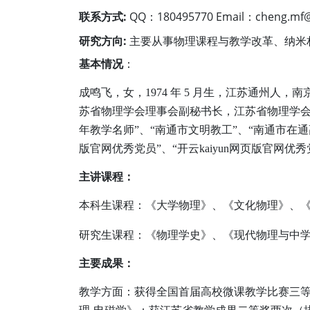
联系方式:
QQ：180495770 Email：cheng.mf@
研究方向:
主要从事物理课程与教学改革、纳米
基本情况
：
成鸣飞，女，1974 年 5 月生，江苏通州人
苏省物理学会理事会副秘书长，江苏省物理学会
年教学名师”、“南通市文明教工”、“南通市在通高
版官网优秀党员”、“开云kaiyun网页版官网
主讲课程：
本科生课程：《大学物理》、《文化物理》、
研究生课程：《物理学史》、《现代物理与中
主要成果：
教学方面：获得全国首届高校微课教学比赛三