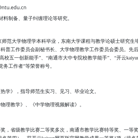
ntu.edu.cn
材料制备、量子纠缠理论等研究。
，南京师范大学物理学本科毕业，东南大学课程与教学论硕士研究生毕
科普工作委员会副秘书长、大学物理教学工作委员会委员。先后荣
校五一创新能手”、“南通市大中专院校教学能手”、“开云kaiyun
优秀党务工作者”等荣誉称号。
《热学》，指导师范生实习、见习、毕业论文。
学物理教学》、《中学物理视频解读》。
等奖，省级教学比赛二等奖多次，南通市教学比赛特等奖、一等