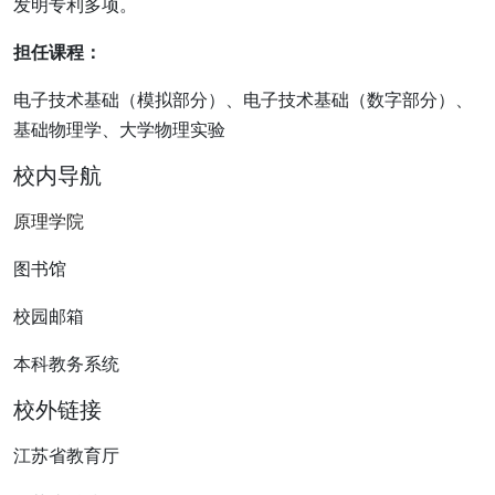
发明专利多项。
担任课程：
电子技术基础（模拟部分）、电子技术基础（数字部分）、
基础物理学、大学物理实验
校内导航
原理学院
图书馆
校园邮箱
本科教务系统
校外链接
江苏省教育厅