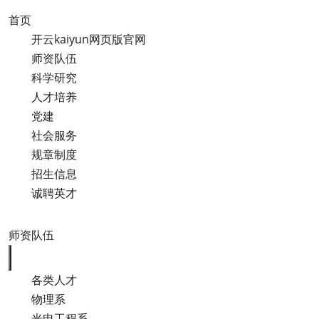
首页
开云kaiyun网页版官网
师资队伍
科学研究
人才培养
党建
社会服务
规章制度
招生信息
诚聘英才
师资队伍
各类人才
物理系
光电工程系