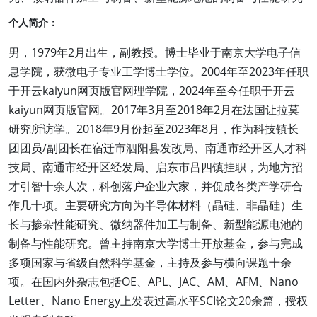
个人简介：
男，1979年2月出生，副教授。博士毕业于南京大学电子信
息学院，获微电子专业工学博士学位。2004年至2023年任职
于开云kaiyun网页版官网理学院，2024年至今任职于开云
kaiyun网页版官网。2017年3月至2018年2月在法国让拉莫
研究所访学。2018年9月份起至2023年8月，作为科技镇长
团团员/副团长在宿迁市泗阳县发改局、南通市经开区人才科
技局、南通市经开区经发局、启东市吕四镇挂职，为地方招
才引智十余人次，科创落户企业六家，并促成各类产学研合
作几十项。主要研究方向为半导体材料（晶硅、非晶硅）生
长与掺杂性能研究、微纳器件加工与制备、新型能源电池的
制备与性能研究。曾主持南京大学博士开放基金，参与完成
多项国家与省级自然科学基金，主持及参与横向课题十余
项。在国内外杂志包括OE、APL、JAC、AM、AFM、Nano
Letter、Nano Energy上发表过高水平SCI论文20余篇，授权