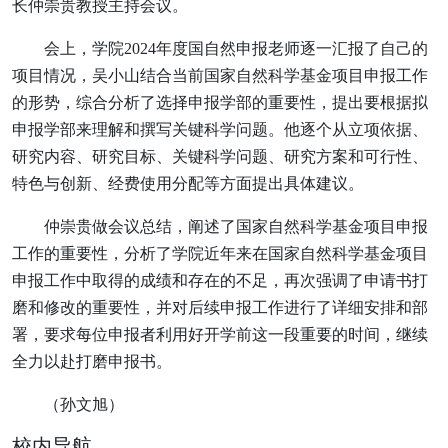
长仲崇贵教授主持会议。
会上，学院2024年度国自然申报老师逐一汇报了自己的
项目情况，吴小山结合当前国家自然科学基金项目申报工作
的形势，综合分析了选择申报学部的重要性，提出要根据拟
申报学部来理解和撰写关键科学问题。他逐个从立项依据、
研究内容、研究目标、关键科学问题、研究方案和可行性、
特色与创新、经费使用分配等方面提出具体建议。
仲崇贵做会议总结，阐述了国家自然科学基金项目申报
工作的重要性，分析了学院近年来在国家自然科学基金项目
申报工作中取得的成绩和存在的不足，再次强调了申请书打
磨和修改的重要性，并对后续申报工作进行了详细安排和部
署，要求每位申报者利用好开学前这一段重要的时间，继续
全力以赴打磨申报书。
（孙文旭）
校内导航