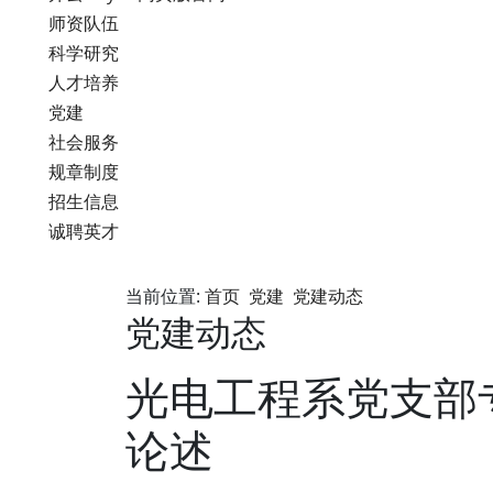
师资队伍
科学研究
人才培养
党建
社会服务
规章制度
招生信息
诚聘英才
当前位置:
首页
党建
党建动态
党建动态
光电工程系党支部
论述