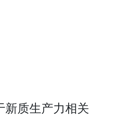
于新质生产力相关