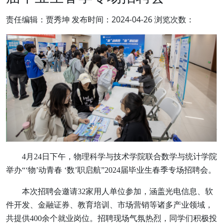
责任编辑：贾秀坤
发布时间：2024-04-26
浏览次数：
4月24日下午，物理科学与技术学院联合数学与统计学院
举办“‘物’动青春 ‘数’职启航”2024届毕业生春季专场招聘会。
本次招聘会邀请32家用人单位参加，涵盖光电信息、软
件开发、金融证券、教育培训、市场营销等诸多产业领域，
共提供400余个就业岗位。招聘现场气氛热烈，同学们积极投