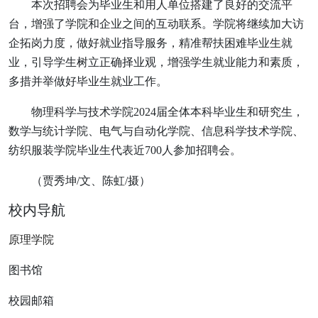
本次招聘会为毕业生和用人单位搭建了良好的交流平
台，增强了学院和企业之间的互动联系。学院将继续加大访
企拓岗力度，做好就业指导服务，精准帮扶困难毕业生就
业，引导学生树立正确择业观，增强学生就业能力和素质，
多措并举做好毕业生就业工作。
物理科学与技术学院2024届全体本科毕业生和研究生，
数学与统计学院、电气与自动化学院、信息科学技术学院、
纺织服装学院毕业生代表近700人参加招聘会。
（
贾秀坤/文、陈虹/摄
）
校内导航
原理学院
图书馆
校园邮箱