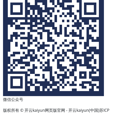
微信公众号
版权所有 © 开云kaiyun网页版官网 - 开云kaiyun(中国)苏ICP