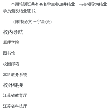
本期培训班共有46名学生参加并结业，与会领导为结业
学员颁发结业证书。
（陈祎妮/文 王宇星/摄）
校内导航
原理学院
图书馆
校园邮箱
本科教务系统
校外链接
江苏省教育厅
江苏省科技厅