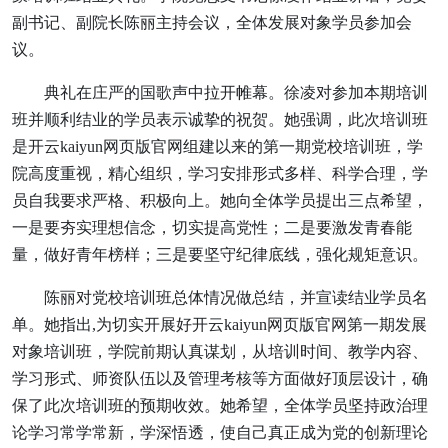
副书记、副院长陈丽主持会议，全体发展对象学员参加会
议。
典礼在庄严的国歌声中拉开帷幕。徐凌对参加本期培训
班并顺利结业的学员表示诚挚的祝贺。她强调，此次培训班
是开云kaiyun网页版官网组建以来的第一期党校培训班，学
院高度重视，精心组织，学习安排形式多样、科学合理，学
员自我要求严格、积极向上。她向全体学员提出三点希望，
一是要夯实理想信念，切实提高党性；二是要激发青春能
量，做好青年榜样；三是要坚守纪律底线，强化规矩意识。
陈丽对党校培训班总体情况做总结，并宣读结业学员名
单。她指出,为切实开展好开云kaiyun网页版官网第一期发展
对象培训班，学院前期认真谋划，从培训时间、教学内容、
学习形式、师资队伍以及管理考核等方面做好顶层设计，确
保了此次培训班的预期收效。她希望，全体学员坚持政治理
论学习常学常新，学深悟透，使自己真正成为党的创新理论