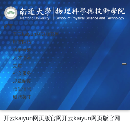
首页
开云kaiyun网页版官网
师资队伍
科学研究
人才培养
党建
社会服务
规章制度
招生信息
诚聘英才
开云kaiyun网页版官网开云kaiyun网页版官网