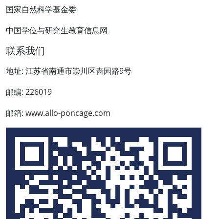
国家自然科学基金委
中国学位与研究生教育信息网
联系我们
地址: 江苏省南通市崇川区啬园路9号
邮编: 226019
邮箱: www.allo-poncage.com