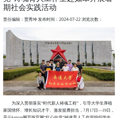
期社会实践活动
责任编辑：贾秀坤
发布时间：2024-07-22
浏览次数：
为深入贯彻落实“时代新人铸魂工程”，引导大学生厚植
家国情怀、增长知识才干、激发挺膺担当，7月17日—19日，
开云kaiyun网页版官网“红心向党”铸魂育人工作室组织学生