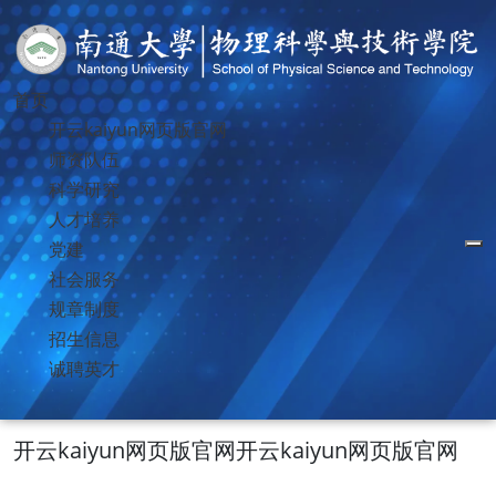
首页
开云kaiyun网页版官网
师资队伍
科学研究
人才培养
党建
社会服务
规章制度
招生信息
诚聘英才
开云kaiyun网页版官网开云kaiyun网页版官网