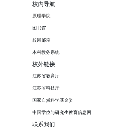
校内导航
原理学院
图书馆
校园邮箱
本科教务系统
校外链接
江苏省教育厅
江苏省科技厅
国家自然科学基金委
中国学位与研究生教育信息网
联系我们