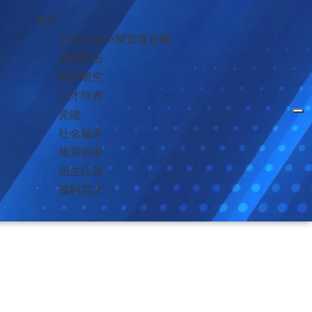
首页
开云kaiyun网页版官网
师资队伍
科学研究
人才培养
党建
社会服务
规章制度
招生信息
诚聘英才