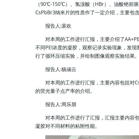
（90℃-150℃）、氢溴酸（HBr）、油酸铯
CsPbBr3纳米片的性质作了一定介绍，主要
报告人:裴欢
对本周的工作进行汇报，主要介绍了AA+P
不同PEI浓度的凝胶，观察记录实验现象，发
行了循环压缩实验，并绘制图像观察实验结果
报告人:杨涵云
对本周的工作进行汇报，主要内容包括对CsPb
的荧光量子点产率的介绍。
报告人:周乐朋
对本周的工作进行了汇报，汇报主要内容包
凝胶对不同材料的粘附性能。