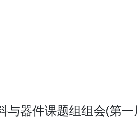
料与器件课题组组会(第一