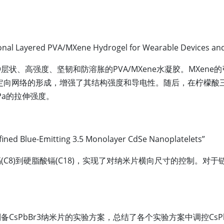
ional Layered PVA/MXene Hydrogel for Wearable Devices an
状、高强度、坚韧和防溶胀的PVA/MXene水凝胶。MXene
定向网络的形成，增强了其结构强度和导电性。随后，在柠檬酸
MPa的拉伸强度。
fined Blue-Emitting 3.5 Monolayer CdSe Nanoplatelets”
C8)到硬脂酸镉(C18)，实现了对纳米片横向尺寸的控制。对
CsPbBr3纳米片的实验方案，总结了各个实验方案中调控CsP