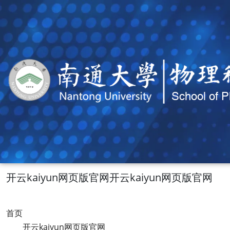
开云kaiyun网页版官网开云kaiyun网页版官网
首页
开云kaiyun网页版官网