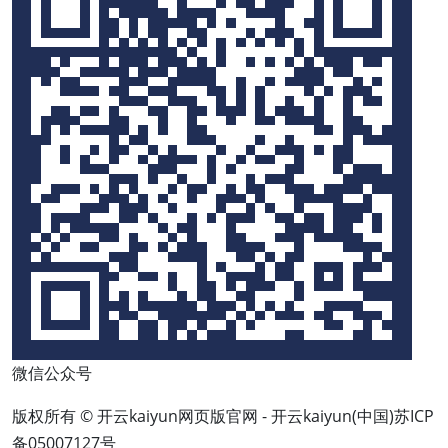
微信公众号
版权所有 © 开云kaiyun网页版官网 - 开云kaiyun(中国)苏ICP
备05007127号