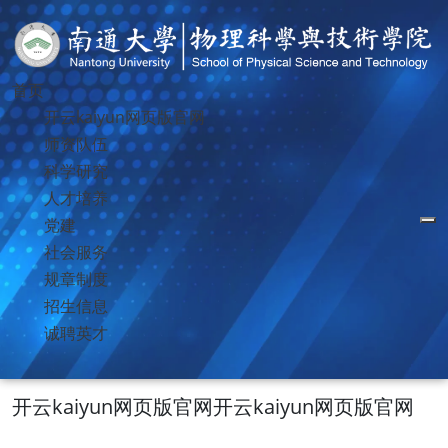
首页
开云kaiyun网页版官网
师资队伍
科学研究
人才培养
党建
社会服务
规章制度
招生信息
诚聘英才
开云kaiyun网页版官网开云kaiyun网页版官网