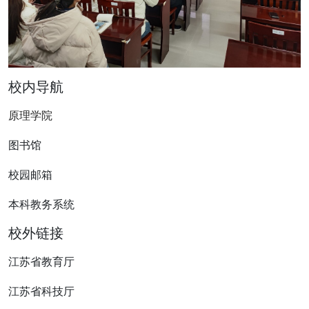
校内导航
原理学院
图书馆
校园邮箱
本科教务系统
校外链接
江苏省教育厅
江苏省科技厅