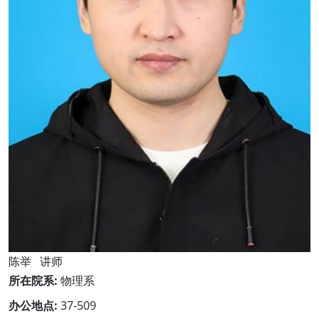
陈举
讲师
所在院系:
物理系
办公地点:
37-509