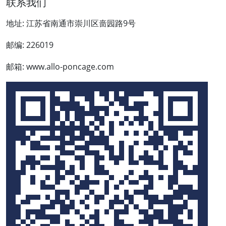
联系我们
地址: 江苏省南通市崇川区啬园路9号
邮编: 226019
邮箱: www.allo-poncage.com