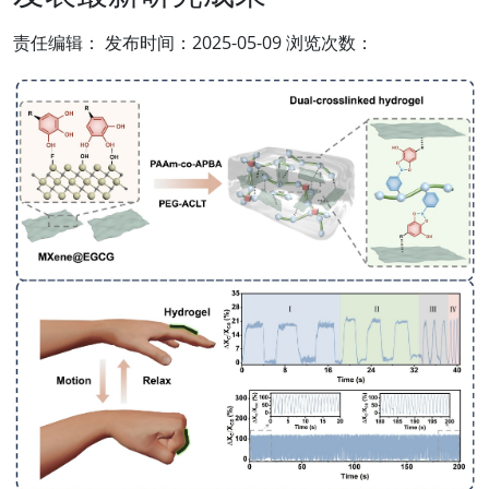
责任编辑：
发布时间：2025-05-09
浏览次数：