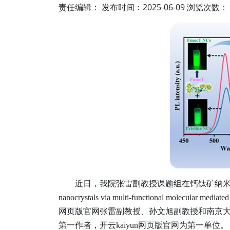
责任编辑：
发布时间：2025-06-09
浏览次数：
近日，我院张雷副教授课题组在钙钛矿纳米晶光学性能及
nanocrystals via multi-functional molecular me
网页版官网张雷副教授、孙文旭副教授和南京大
第一作者，开云kaiyun网页版官网为第一单位