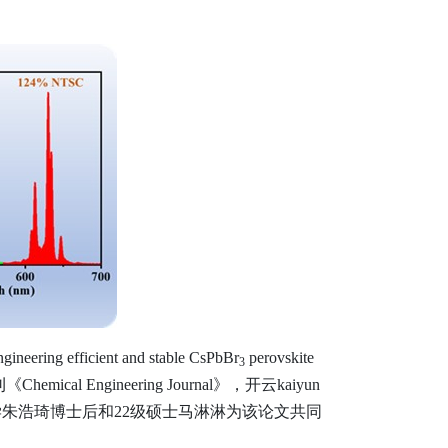
ent and stable CsPbBr
perovskite
3
题发表在期刊《Chemical Engineering Journal》，开云kaiyun
朱浩琦博士后和22级硕士马淋淋为该论文共同