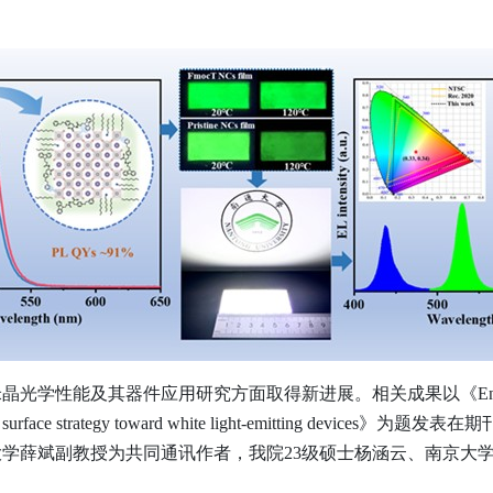
其器件应用研究方面取得新进展。相关成果以《Engineering effici
diated surface strategy toward white light-emitting devices》为
学薛斌副教授为共同通讯作者，我院23级硕士杨涵云、南京大学
。