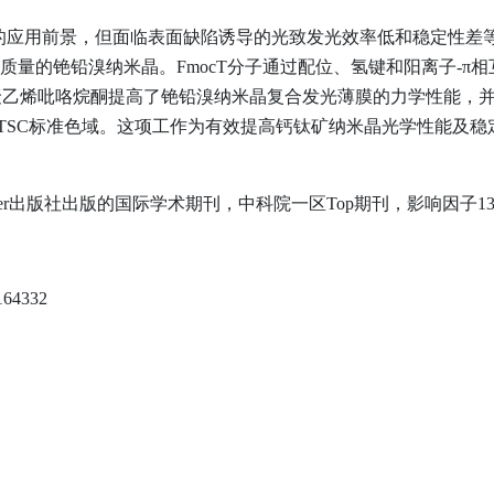
的应用前景，但面临表面缺陷诱导的光致发光效率低和稳定性差
高质量的铯铅溴纳米晶。FmocT分子通过配位、氢键和阳离子-
聚乙烯吡咯烷酮提高了铯铅溴纳米晶复合发光薄膜的力学性能，
的NTSC标准色域。这项工作为有效提高钙钛矿纳米晶光学性能及
l》是由Elsevier出版社出版的国际学术期刊，中科院一区Top期刊，影响因子1
.164332