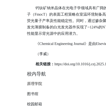
钙钛矿纳米晶体在光电子学领域具有广阔
子（FmocT）的表面工程策略在室温环境制备
荧光量子产率及性能稳定性。同时，通过掺杂
发光薄膜制备的白光发光器件实现了~124%
性能显示背光源中的应用潜力。
《Chemical Engineering Journa
（
李威
）
相关链接：
https://doi.org/10.1016/j.cej.2025
校内导航
原理学院
图书馆
校园邮箱