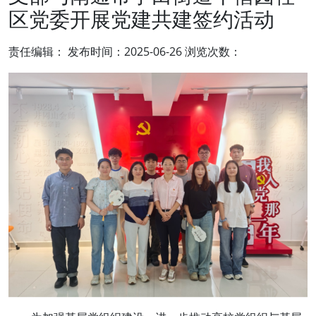
区党委开展党建共建签约活动
责任编辑：
发布时间：2025-06-26
浏览次数：