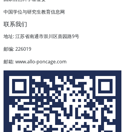
中国学位与研究生教育信息网
联系我们
地址: 江苏省南通市崇川区啬园路9号
邮编: 226019
邮箱: www.allo-poncage.com