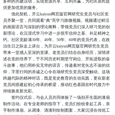
多样的共建活动，实现资源共享、互利共赢，为社区居民提
供更加优质的服务。
借此契机，开云kaiyun网页版官网研究生党员与社区党
员齐聚一堂，共同观看“典”亮学习路微视频。视频通过鲜活
的画面语言与深刻的理论阐释，带领党员们深入研习党的创
新理论，在沉浸式学习中进一步筑牢信仰之基、补足精神之
钙。社区党龄满30年、40年、50年、60年的党员代表，在政
治生日之际走上讲台，为开云kaiyun网页版官网研究生党员
带来一堂感人至深的党课。老党员们结合自身经历，深情讲
述在党的培养下，于不同历史时期坚守岗位、开拓进取的奋
斗故事，他们用朴实无华的语言，传递着对党矢志不渝的信
仰，字里行间的赤诚之心令在场研究生党员深受触动。这场
跨越代际的精神对话，既是党史教育的生动实践，更在新老
党员间搭建起初心传承的桥梁，推动红色基因在时代接力中
持续焕发新光彩。
签约仪式后，与会人员共同体验了一场别开生面的漆扇
制作活动。在专业老师的指导下，党员们纷纷拿起工具，亲
手制作漆扇。从调漆、滴漆到绘制图案，大家沉浸在传统工