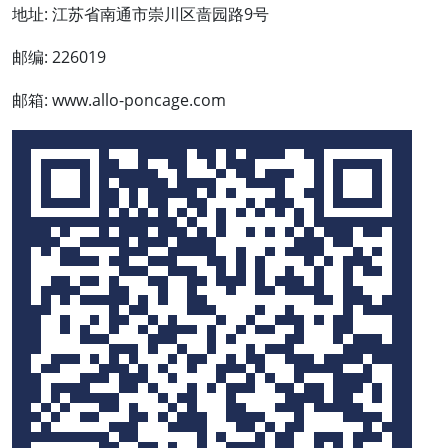
地址: 江苏省南通市崇川区啬园路9号
邮编: 226019
邮箱: www.allo-poncage.com