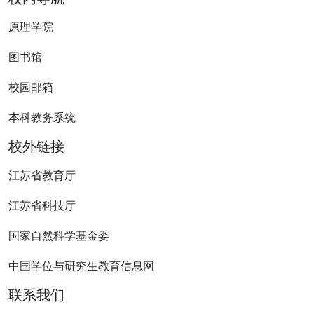
原理学院
图书馆
校园邮箱
本科教务系统
校外链接
江苏省教育厅
江苏省科技厅
国家自然科学基金委
中国学位与研究生教育信息网
联系我们