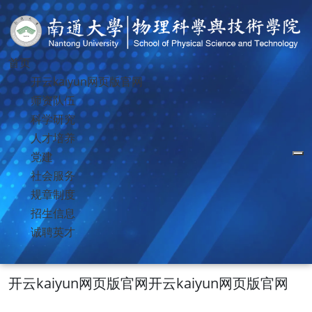
首页
开云kaiyun网页版官网
师资队伍
科学研究
人才培养
党建
社会服务
规章制度
招生信息
诚聘英才
开云kaiyun网页版官网开云kaiyun网页版官网