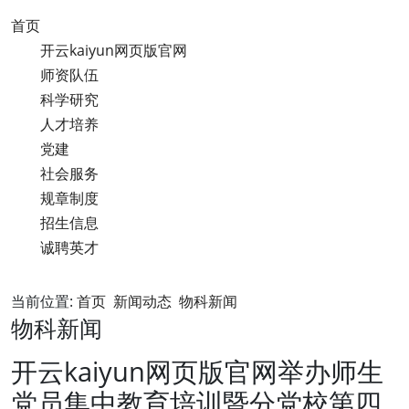
首页
开云kaiyun网页版官网
师资队伍
科学研究
人才培养
党建
社会服务
规章制度
招生信息
诚聘英才
当前位置:
首页
新闻动态
物科新闻
物科新闻
开云kaiyun网页版官网举办师生
党员集中教育培训暨分党校第四