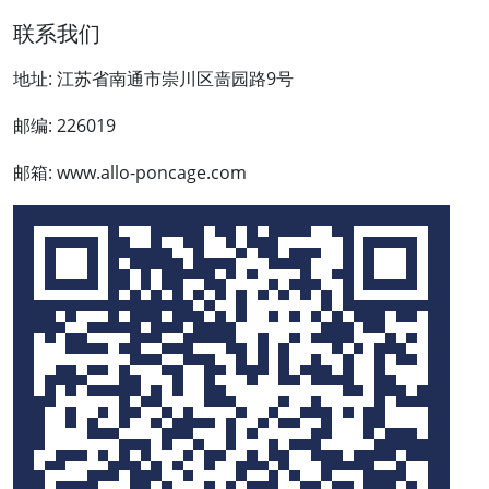
联系我们
地址: 江苏省南通市崇川区啬园路9号
邮编: 226019
邮箱: www.allo-poncage.com