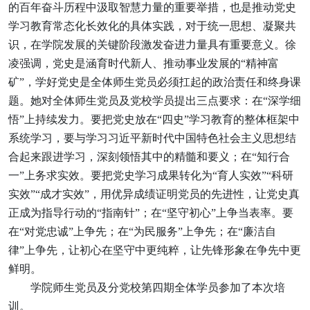
的百年奋斗历程中汲取智慧力量的重要举措，也是推动党史
学习教育常态化长效化的具体实践，对于统一思想、凝聚共
识，在学院发展的关键阶段激发奋进力量具有重要意义。
徐
凌强调，党史是涵育时代新人、推动事业发展的“精神富
矿”，学好党史是全体师生党员必须扛起的政治责任和终身课
题。她对全体师生党员及党校学员提出三点要求：
在“深学细
悟”上
持续发力
。要把党史放在“四史”学习教育的整体框架中
系统学习，要与学习习近平新时代中国特色社会主义思想结
合起来跟进学习，深刻领悟其中的精髓和要义；在“知行合
一”上
务求实效
。要把党史学习成果转化为“育人实效”“科研
实效”“成才实效”，用优异成绩证明党员的先进性，让党史真
正成为指导行动的“指南针”；在“坚守初心”上
争当表率
。要
在“对党忠诚”上争先；在“为民服务”上争先；在“廉洁自
律”上争先，让初心在坚守中更纯粹，让先锋形象在争先中更
鲜明。
学院师生党员及分党校第四期全体学员参加了本次培
训。