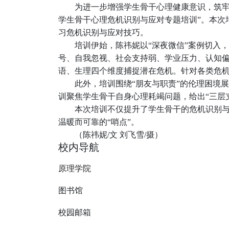
为进一步增强学生骨干心理健康意识，筑牢校
学生骨干心理危机识别与应对专题培训”。本次
习危机识别与应对技巧。
培训伊始，陈祎妮以“深夜微信”案例切入
号、自我忽视、社会支持弱、学业压力、认知偏
语、生理四个维度捕捉潜在危机。针对各类危机
此外，培训围绕“朋友与职责”的伦理困境
训聚焦学生骨干自身心理耗竭问题，给出“三层
本次培训不仅提升了学生骨干的危机识别与
温暖而可靠的“哨点”。
（陈祎妮/文 刘飞雪/摄）
校内导航
原理学院
图书馆
校园邮箱