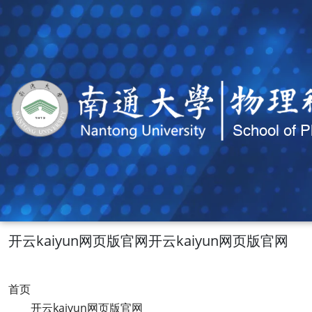
开云kaiyun网页版官网开云kaiyun网页版官网
首页
开云kaiyun网页版官网