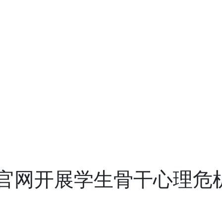
页版官网开展学生骨干心理