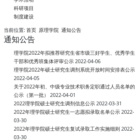
科研项目
制度建设
当前位置:
首页
原理学院
通知公告
通知公告
理学院2022年拟推荐研究生省市级三好学生、优秀学生
干部和优秀班集体评审公示
2022-04-06
理学院2022年硕士研究生调剂系统开放时间安排表公示
2022-04-05
关于2022年初、中级专业技术职务定职通过人员名单的
公示（第一批）
2022-04-01
2022理学院硕士研究生调剂信息公示
2022-03-31
2022年理学院硕士研究生一志愿拟录取名单公示
2022-
03-30
2022年理学院硕士研究生复试录取工作实施细则
2022-
03-30