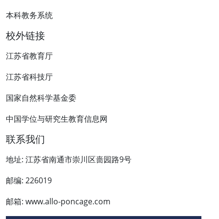
本科教务系统
校外链接
江苏省教育厅
江苏省科技厅
国家自然科学基金委
中国学位与研究生教育信息网
联系我们
地址: 江苏省南通市崇川区啬园路9号
邮编: 226019
邮箱: www.allo-poncage.com