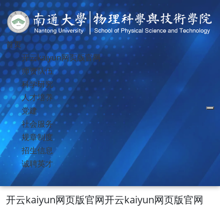
首页
开云kaiyun网页版官网
师资队伍
科学研究
人才培养
党建
社会服务
规章制度
招生信息
诚聘英才
开云kaiyun网页版官网开云kaiyun网页版官网