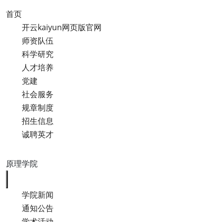
首页
开云kaiyun网页版官网
师资队伍
科学研究
人才培养
党建
社会服务
规章制度
招生信息
诚聘英才
原理学院
学院新闻
通知公告
学术活动