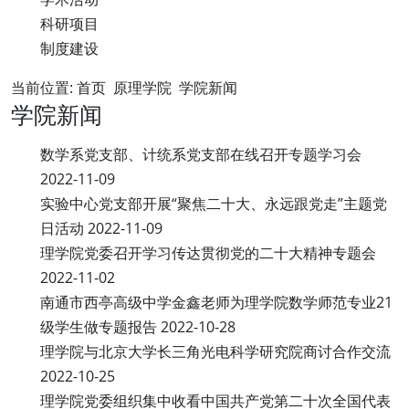
科研项目
制度建设
当前位置:
首页
原理学院
学院新闻
学院新闻
数学系党支部、计统系党支部在线召开专题学习会
2022-11-09
实验中心党支部开展“聚焦二十大、永远跟党走”主题党
日活动
2022-11-09
理学院党委召开学习传达贯彻党的二十大精神专题会
2022-11-02
南通市西亭高级中学金鑫老师为理学院数学师范专业21
级学生做专题报告
2022-10-28
理学院与北京大学长三角光电科学研究院商讨合作交流
2022-10-25
理学院党委组织集中收看中国共产党第二十次全国代表