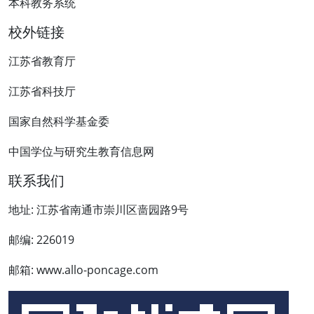
本科教务系统
校外链接
江苏省教育厅
江苏省科技厅
国家自然科学基金委
中国学位与研究生教育信息网
联系我们
地址: 江苏省南通市崇川区啬园路9号
邮编: 226019
邮箱: www.allo-poncage.com